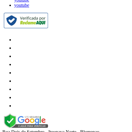
youtube
Rua Dois de Setembro
-
Itoupava Norte
-
Blumenau