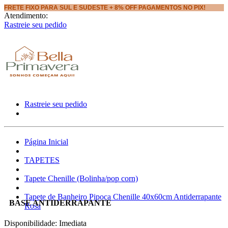
FRETE FIXO PARA SUL E SUDESTE + 8% OFF PAGAMENTOS NO PIX!
Atendimento:
Rastreie seu pedido
Rastreie seu pedido
Página Inicial
TAPETES
Tapete Chenille (Bolinha/pop corn)
Tapete de Banheiro Pipoca Chenille 40x60cm Antiderrapante
BASE ANTIDERRAPANTE
Rosa
Disponibilidade:
Imediata